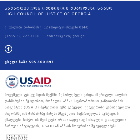
საქართველოს იუსტიციის უმაღლესი საბჭო
HIGH COUNCIL OF JUSTICE OF GEORGIA
ქ. თბილისი, ბოჭორმის ქ. 12 (საფოსტო ინდექსი 0144)
(+995 32) 227 31 00
council@hcoj.gov.ge
ცხელი ხაზი
595 500 897
მოცემული ვებ-გვერდის შექმნა შესაძლებელი გახდა ამერიკელი ხალხის
დახმარების წყალობით, რომელიც აშშ-ს საერთაშორისო განვითარების
სააგენტოს (USAID) მეშვეობით იქნა გაწეული. ვებგვერდზე განთავსებული
ინფორმაციის შინაარსზე პასუხისმგებელია საქართველოს იუსტიციის
უმაღლესი საბჭო. ის შეიძლება არ ასახავდეს აღმოსავლეთ-დასავლეთის
მართვის ინსტიტუტის, USAID ან აშშ-ის მთავრობის შეხედულებებს.